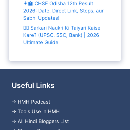
👨‍🏫 CHSE Odisha 12th Result
2026: Date, Direct Link, Steps, aur
Sabhi Updates!
👨‍✈️ Sarkari Naukri Ki Taiyari Kaise
Kare? (UPSC, SSC, Bank) | 2026
Ultimate Guide
Useful Links
→
HMH Podcast
→
Tools Use in HMH
→
All Hindi Bloggers List