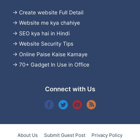
→
Create website
Full Detail
→
Website me kya chahiye
→
SEO kya hai in Hindi
→
Website Security Tips
→
Online Paise Kaise Kamaye
→
70+ Gadget In Use in Office
Connect with Us
About Us
Submit Guest Post
Privacy Policy