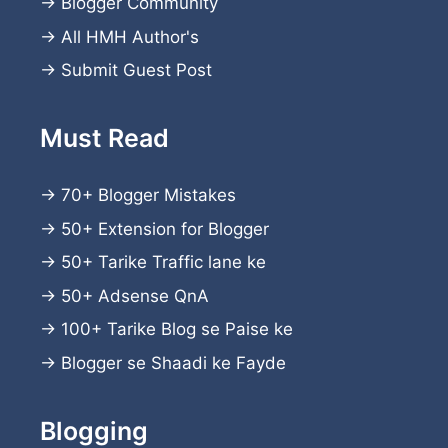
→
Blogger Community
→
All HMH Author's
→
Submit Guest Post
Must Read
→
70+ Blogger Mistakes
→
50+ Extension for Blogger
→
50+ Tarike Traffic lane ke
→
50+ Adsense QnA
→
100+ Tarike Blog se Paise ke
→
Blogger se Shaadi ke Fayde
Blogging