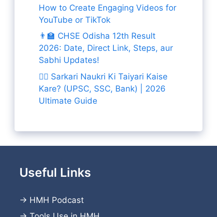
How to Create Engaging Videos for
YouTube or TikTok
👨‍🏫 CHSE Odisha 12th Result
2026: Date, Direct Link, Steps, aur
Sabhi Updates!
👨‍✈️ Sarkari Naukri Ki Taiyari Kaise
Kare? (UPSC, SSC, Bank) | 2026
Ultimate Guide
Useful Links
→
HMH Podcast
→
Tools Use in HMH