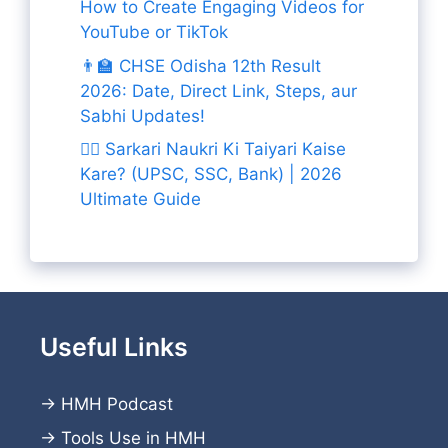
How to Create Engaging Videos for
YouTube or TikTok
👨‍🏫 CHSE Odisha 12th Result
2026: Date, Direct Link, Steps, aur
Sabhi Updates!
👨‍✈️ Sarkari Naukri Ki Taiyari Kaise
Kare? (UPSC, SSC, Bank) | 2026
Ultimate Guide
Useful Links
→
HMH Podcast
→
Tools Use in HMH