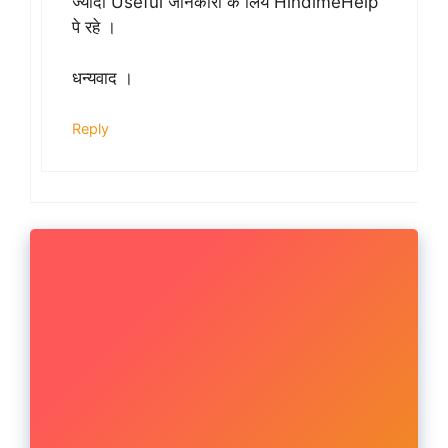
ज्यादा Useful जानकारी के लिये HindimeHelp
पे रहे ।
धन्यवाद ।
Reply