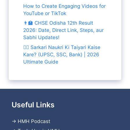
How to Create Engaging Videos for
YouTube or TikTok
👨‍🏫 CHSE Odisha 12th Result
2026: Date, Direct Link, Steps, aur
Sabhi Updates!
👨‍✈️ Sarkari Naukri Ki Taiyari Kaise
Kare? (UPSC, SSC, Bank) | 2026
Ultimate Guide
Useful Links
→
HMH Podcast