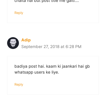
chalta hai but post title me galti….
Reply
Adip
September 27, 2018 at 6:28 PM
badiya post hai. kaam ki jaankari hai gb
whatsapp users ke liye.
Reply