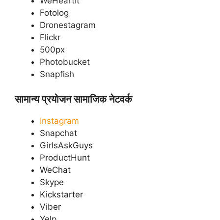
WeHeartIt
Fotolog
Dronestagram
Flickr
500px
Photobucket
Snapfish
सामान्य प्रयोजन सामाजिक नेटवर्क
Instagram
Snapchat
GirlsAskGuys
ProductHunt
WeChat
Skype
Kickstarter
Viber
Yelp