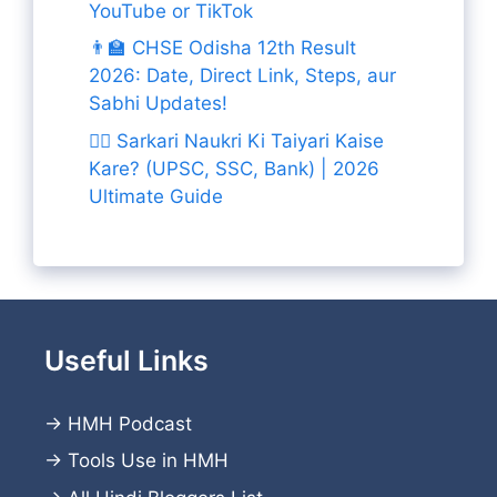
YouTube or TikTok
👨‍🏫 CHSE Odisha 12th Result
2026: Date, Direct Link, Steps, aur
Sabhi Updates!
👨‍✈️ Sarkari Naukri Ki Taiyari Kaise
Kare? (UPSC, SSC, Bank) | 2026
Ultimate Guide
Useful Links
→
HMH Podcast
→
Tools Use in HMH