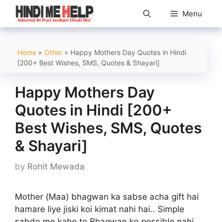
Skip
Menu
to
content
Home
»
Other
»
Happy Mothers Day Quotes in Hindi
[200+ Best Wishes, SMS, Quotes & Shayari]
Happy Mothers Day
Quotes in Hindi [200+
Best Wishes, SMS, Quotes
& Shayari]
by
Rohit Mewada
Mother (Maa) bhagwan ka sabse acha gift hai
hamare liye jiski koi kimat nahi hai.. Simple
sabdo me kahe to Bhagwan ko possible nahi