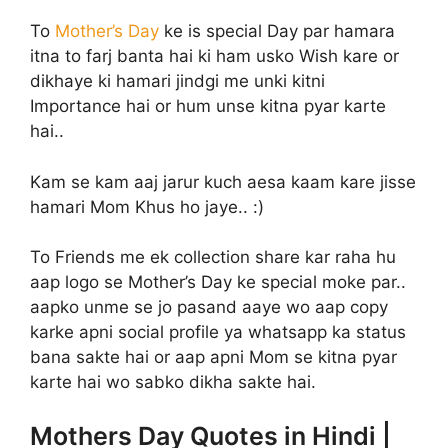
To
Mother’s Day
ke is special Day par hamara
itna to farj banta hai ki ham usko Wish kare or
dikhaye ki hamari jindgi me unki kitni
Importance hai or hum unse kitna pyar karte
hai..
Kam se kam aaj jarur kuch aesa kaam kare jisse
hamari Mom Khus ho jaye.. :)
To Friends me ek collection share kar raha hu
aap logo se Mother’s Day ke special moke par..
aapko unme se jo pasand aaye wo aap copy
karke apni social profile ya whatsapp ka status
bana sakte hai or aap apni Mom se kitna pyar
karte hai wo sabko dikha sakte hai.
Mothers Day Quotes in Hindi |